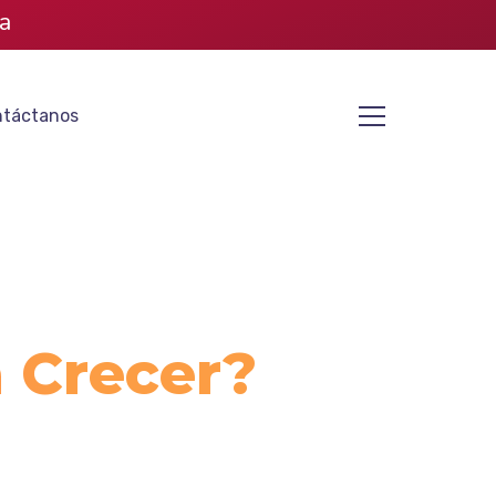
a
táctanos
a Crecer?