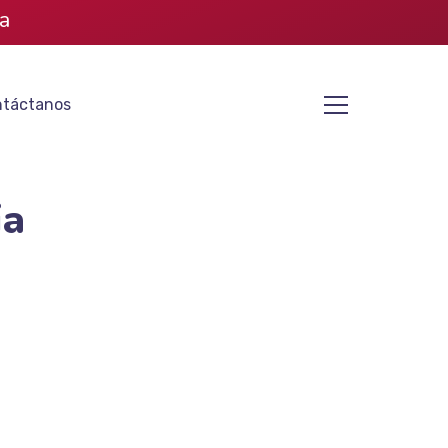
a
táctanos
ia