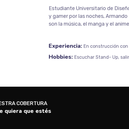
Estudiante Universitario de Diseñ
y gamer por las noches, Armando 
son la música, el manga y el anime
Experiencia:
En construcción con
Hobbies:
Escuchar Stand- Up, salir
ESTRA COBERTURA
 quiera que estés