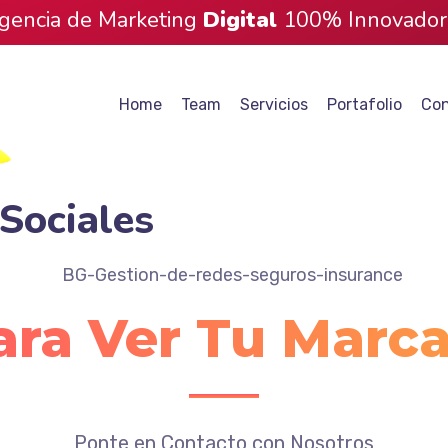
gencia de Marketing
Digital
100% Innovador
Home
Team
Servicios
Portafolio
Con
Sociales
ara Ver Tu Marc
Ponte en Contacto con Nosotros